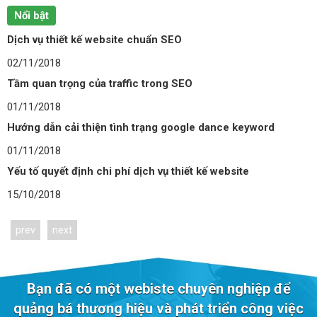
Nổi bật
Dịch vụ thiết kế website chuẩn SEO
D
02/11/2018
1
Tầm quan trọng của traffic trong SEO
W
01/11/2018
0
Hướng dẫn cải thiện tình trạng google dance keyword
B
01/11/2018
0
Yếu tố quyết định chi phí dịch vụ thiết kế website
T
15/10/2018
0
prev
next
Bạn đã có một webiste chuyên nghiệp để
quảng bá thương hiệu và phát triển công việc